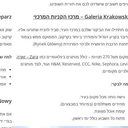
יפים חשובים שישדרגו לכם את חוויית השופינג.
Galeria Krakow – מרכז הקניות המרכזי
tary Kleparz
 תתחילו את הביקור שלכם במרכז העיר, סביר להניח שתגיעו אליו.
שוק או
ובר בקניון הגדול והמודרני ביותר בקרקוב, הממוקם ממש בצמוד
קרקוב ה
חנת הרכבת הראשית ולכיכר המרכזית (Rynek Główny).
מאפים, 
על 270 חנויות – כולל מותגים בינלאומיים כמו
Zara – זארה
,
למה שו
H&M, Reserved, CCC, Nike, Sephora, Levi's ועוד, לצד מותגים
מחיר
לניים מקומיים.
אווי
ה לבקר:
אפש
גישה נוחה מכל מקום בעיר.
Plac Nowy – שוק הפ
מחירים משתלמים (במיוחד במבצעים).
קומת אוכל מגוונת.
אם אתם
פתוח כל השבוע כולל ימי ראשון.
בגדי יד