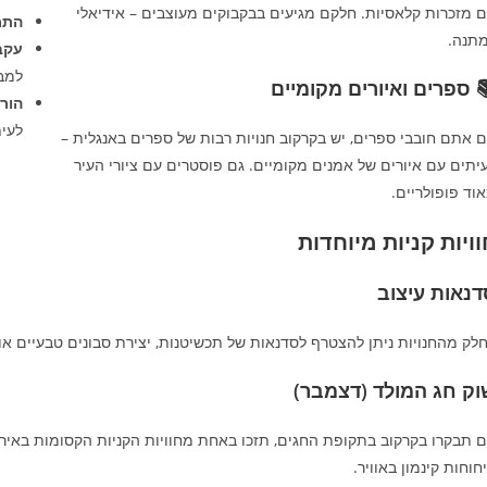
 מזכרות קלאסיות. חלקם מגיעים בבקבוקים מעוצבים – אידיאלי
התמ
תנה.
עקבו
למב
 ספרים ואיורים מקומיים
הוריד
לעית
 אתם חובבי ספרים, יש בקרקוב חנויות רבות של ספרים באנגלית –
יתים עם איורים של אמנים מקומיים. גם פוסטרים עם ציורי העיר
וד פופולריים.
וויות קניות מיוחדות
דנאות עיצוב
לק מהחנויות ניתן להצטרף לסדנאות של תכשיטנות, יצירת סבונים טבעיים א
וק חג המולד (דצמבר)
 תבקרו בקרקוב בתקופת החגים, תזכו באחת מחוויות הקניות הקסומות באירופ
יחוחות קינמון באוויר.