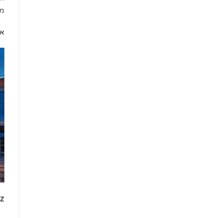
מת
אי
rz