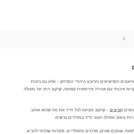
TOGGLE
WEBSITE
SEARCH
וזיאונים המרשימים והרובע היהודי המרתק – אלא גם בזכות
ת איכותי עם אווירה אירופאית קסומה, קרקוב היא יעד מעולה
מים ו
קניונים
– קרקוב מציעה לכל תייר את מה שהוא אוהב:
ות עיצוב ואפילו וינטג' נדיר במחירים נגישים.
ת, שווקים שווים, מרכזים פופולריים, מזכרות שכדאי להביא,