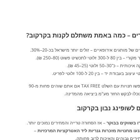
ים – כמה באמת משתלם לקנות בקרקוב?
ם של מותגים אירופאיים – זולים יותר מישראל בכ-20–30%.
 בין 80 ל-300 זלוטי לתכשיט פשוט (80–250 ₪).
כותית – כ־30–50 זלוטי (25–45 ₪).
עיצוב בעבודת יד – בין 20 ל-100 זלוטי לפריט.
חפשו חנויות עם השלט TAX FREE אם אתם שוהים פחות מ-90
וכלו לבקש החזר מע"מ ביציאה מהמדינה.
 לשופינג נבון בקרקוב
ו בשווקים בבוקר
– אז הסחורה טרייה והמחירים נמוכים יותר.
נעו מחנויות מזכרות גנריות ליד האטרקציות המרכזיות
–
רים גבוהים והאיכות לרוב פחותה.