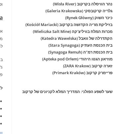
נהר הוויסלה בקרקוב (Wisła River)
וט
גלריה קרקובסקי (Galeria Krakowska)
ska
כיכר השוק (Rynek Główny)
בזיליקת מריה הקדושה בקרקוב (Kościół Mariacki)
אם
מכרות המלח בוויליצ'קה (Wieliczka Salt Mine)
הקתדרלה של וואבל (Katedra Wawelska)
מד
בית הכנסת העתיק (Stara Synagoga)
לת
בית הכנסת רמ"ה (Synagoga Remuh)
מוזיאון הגטו היהודי (Apteka pod Orłem)
במקום מ
זארה קרקוב (ZARA Krakow)
פריימרק קרקוב (Primark Kraków)
פו
למ
שער לשפע הפולני: המדריך המלא לקניונים של קרקוב