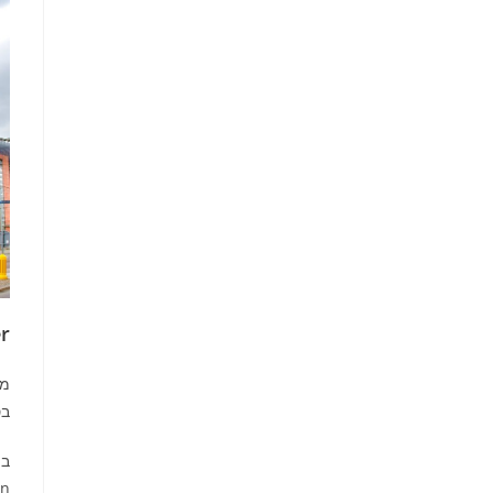
r
מר
בס
on