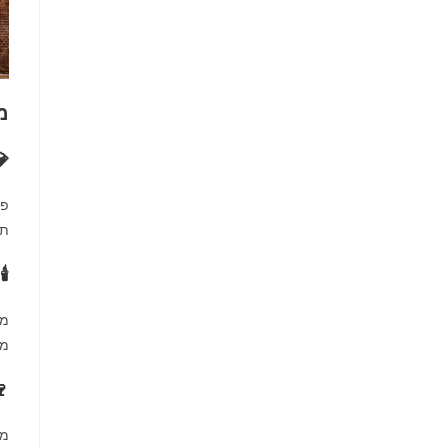
מ
💎
פו
תכ
🕯
מק
מז
🍷