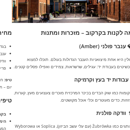
ה לקנות בקרקוב – מזכרות ומתנות
מחיר
 ענבר פולני (Amber)
בגדי
ענבר מקורי –
לין היא אחת מיצואניות הענבר הגדולות בעולם. תוכלו למצוא
וודקה אי
שיטים בעבודת יד: עגילים, שרשראות, צמידים ואפילו פסלים קטנים.
פריטי 
️ עבודות יד בעץ וקרמיקה
טיפ:
יום – ת
ומות כמו שוק הבדים בכיכר המרכזית מוכרים צעצועים מעץ, קערות,
טיפים
וזות, כדים מעוטרים וכלי אוכל מקושטים.
 וודקה פולנית
בקר
הימ
מותגים כמו Żubrówka (עם עלי עשב הביזון), Soplica או Wyborowa
המחי