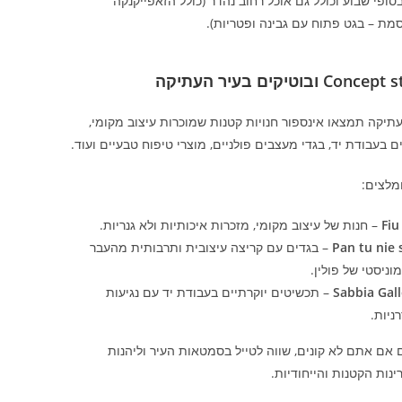
סופי שבוע וכולל גם אוכל רחוב נהדר (כולל הזאפייקנקה
מת – בגט פתוח עם גבינה ופטריות).
Con ובוטיקים בעיר העתיקה
תיקה תמצאו אינספור חנויות קטנות שמוכרות עיצוב מקומי,
 בעבודת יד, בגדי מעצבים פולניים, מוצרי טיפוח טבעיים ועוד.
מלצים:
Fiu
– חנות של עיצוב מקומי, מזכרות איכותיות ולא גנריות.
Pan tu nie 
– בגדים עם קריצה עיצובית ותרבותית מהעבר
וניסטי של פולין.
Sabbia Gall
– תכשיטים יוקרתיים בעבודת יד עם נגיעות
ניות.
אם אתם לא קונים, שווה לטייל בסמטאות העיר וליהנות
ינות הקטנות והייחודיות.