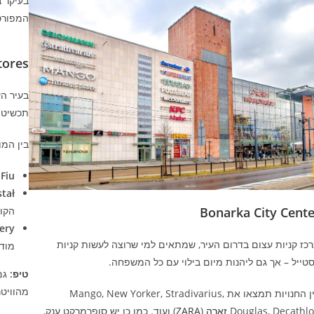
בעיקר ב
המפורס
cept stores
בעיר הע
תכשיטים
בין המו
 Fiu
stał
Bonarka City Cente
הקומ
ery
כז קניות עצום בדרום העיר, שמתאים למי שרוצה לעשות קניות
מודר
טייל – אך גם ליהנות מיום בילוי עם כל המשפחה.
טיפ:
גם 
מהוויטר
בין החנויות תמצאו את Mango, New Yorker, Stradivarius,
Douglas, Decathl
זארה
(
ZARA
) ועוד. כמו כן יש סופרמרקט ענק,