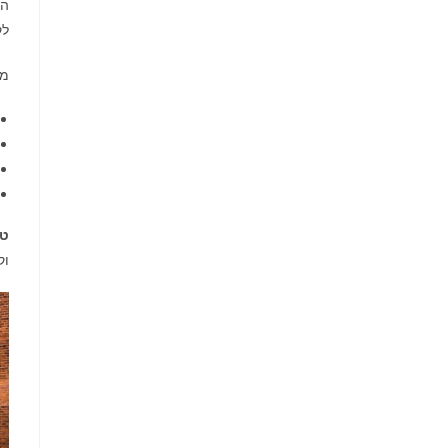
הק
לק
מה
טי
וק