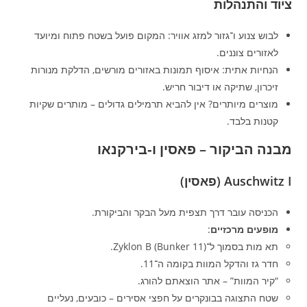
ציוד והתנהלות
לבוש צנוע ו־גזור למזג אוויר: המקום פועל בשטח פתוח ומיועד
לאזורים צוננים.
הנחיות אתית: איסוף תמונות באזורים מורשים, הדלקת מנורות
זיכרון, שתיקה או דיבור חריש.
מוצרים מיותרים? אין להביא תרמילים גדולים – מותרים שקיות
קטנות בלבד.
מבנה הביקור – פאסין ו‑בירקנאו
Auschwitz I (פאסין)
הכניסה עובר דרך תצפית מעל הבקר והביקורת.
מופעים מרכזיים
:
תא מות בסמוך ל־Zyklon B (Bunker 11).
חדר גז והדקל המוות בקומה ה־11.
“קיר המוות” – אתר הוצאתם להורג.
שטח התצוגה בבונקרים על חפצי אסירים – כובעים, נעליים