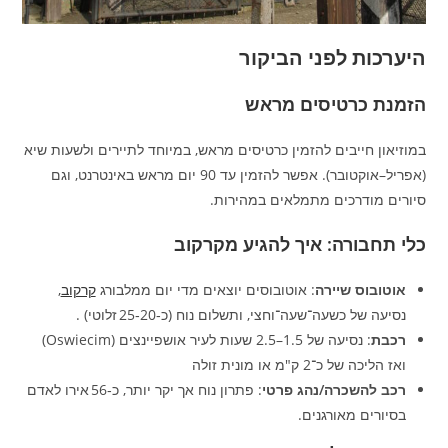
היערכות לפני הביקור
הזמנת כרטיסים מראש
במוזיאון חייבים להזמין כרטיסים מראש, במיוחד לתיירים ולשעות שיא
(אפריל–אוקטובר). אפשר להזמין עד 90 יום מראש באינטרנט, וגם
סיורים מודרכים מתמלאים במהירות.
כלי תחבורה: איך להגיע מקרקוב
אוטובוס שיירה
: אוטובוסים יוצאים מדי יום ממלבורג
קרקוב
,
נסיעה של כשעה־שעה־וחצי, ותשלום נוח (כ‑20‑25 זלוטי) .
רכבת
: נסיעה של 1.5–2.5 שעות לעיר אושפיינצים (Oswiecim)
ואז הליכה של כ־2 ק"מ או מונית זולה
רכב להשכרה/נהג פרטי
: פתרון נוח אך יקר יותר, כ‑56 אירו לאדם
בסיורים מאורגנים.