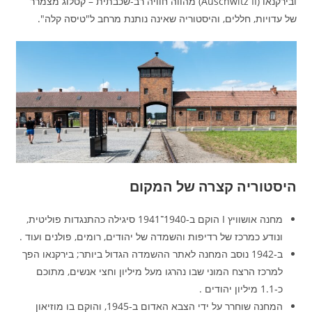
ובירקנאו (Auschwitz II) מהווה חוויה רב-שכבתית – קטלוג מצמרר
של עדויות, חללים, והיסטוריה שאינה נותנת מרחב ל"טיסה קלה".
היסטוריה קצרה של המקום
מחנה אושוויץ I הוקם ב‑1940־1941 סיגילה כהתנגדות פוליטית,
ונודע כמרכז של רדיפות והשמדה של יהודים, רומים, פולנים ועוד .
ב‑1942 נוסב המחנה לאתר ההשמדה הגדול ביותר; בירקנאו הפך
למרכז הרצח המוני שבו נהרגו מעל מיליון וחצי אנשים, מתוכם
כ‑1.1 מיליון יהודים .
המחנה שוחרר על ידי הצבא האדום ב‑1945, והוקם בו מוזיאון